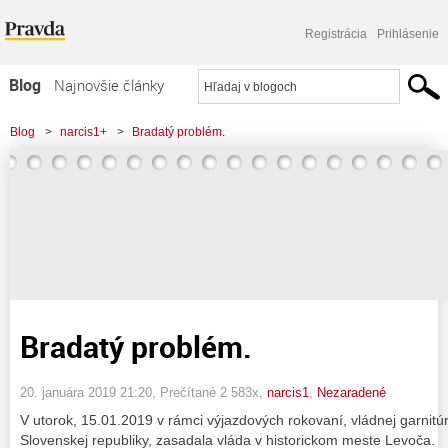
Registrácia
Prihlásenie
Blog
Najnovšie články
Najčítanejšie články
Blog
>
narcis1+
>
Bradatý problém.
Najkomentovanejšie články
Zoznam blogov
Komerčné blogy
Bradatý problém.
20. januára 2019 21:20
, Prečítané 2 583x,
narcis1
,
Nezaradené
V utorok, 15.01.2019 v rámci výjazdových rokovaní, vládnej garnit
Slovenskej republiky, zasadala vláda v historickom meste Levoča.