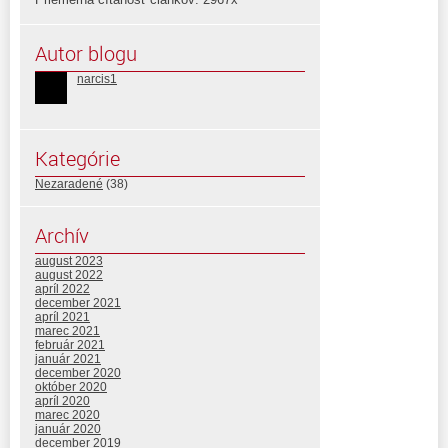
Autor blogu
narcis1
Kategórie
Nezaradené
(38)
Archív
august 2023
august 2022
apríl 2022
december 2021
apríl 2021
marec 2021
február 2021
január 2021
december 2020
október 2020
apríl 2020
marec 2020
január 2020
december 2019