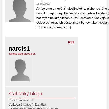
15.04.2022
Ak by sme sa opýtali ukrajinského, alebo ruského vo
konfliktu tejto tragickej vojny,ktorá vydesí každéh
nezmyselné krviplienenie , tak opoveď z úst vojaka
Odpoveď veliacich dôstojníkov by rovnako nebola r
Pred nami , vpravo i [...]
RSS
narcis1
narcis1.blog.pravda.sk
Štatistiky blogu
Počet článkov: 38
Celková čítanosť: 112762x
Priemerná čítanosť článkov: 2967x