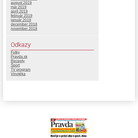
august 2019
máj 2019
apríl 2019
február 2019
január 2019
december 2018
november 2018
Odkazy
Fotky
Pravda.sk
Recepty
Šport
TV program
Vinotéka