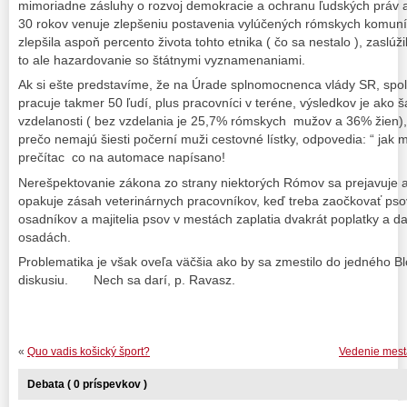
mimoriadne zásluhy o rozvoj demokracie a ochranu ľudských práv a
30 rokov venuje zlepšeniu postavenia vylúčených rómskych komunít
zlepšila aspoň percento života tohto etnika ( čo sa nestalo ), zaslúž
to ale hazardovanie so štátnymi vyznamenaniami.
Ak si ešte predstavíme, že na Úrade splnomocnenca vlády SR, spol
pracuje takmer 50 ľudí, plus pracovníci v teréne, výsledkov je ako š
vzdelanosti ( bez vzdelania je 25,7% rómskych mužov a 36% žien)
prečo nemajú šiesti počerní muži cestovné lístky, odpovedia: “ jak 
prečítac co na automace napísano!
Nerešpektovanie zákona zo strany niektorých Rómov sa prejavuje a
opakuje zásah veterinárnych pracovníkov, keď treba zaočkovať psov
osadníkov a majitelia psov v mestách zaplatia dvakrát poplatky a da
osadách.
Problematika je však oveľa väčšia ako by sa zmestilo do jedného Bl
diskusiu. Nech sa darí, p. Ravasz.
«
Quo vadis košický šport?
Vedenie mesta
Debata ( 0 príspevkov )