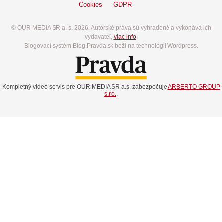
Cookies
GDPR
© OUR MEDIA SR a. s. 2026. Autorské práva sú vyhradené a vykonáva ich
vydavateľ,
viac info
.
Blogovací systém Blog.Pravda.sk beží na technológií Wordpress.
Kompletný video servis pre OUR MEDIA SR a.s. zabezpečuje
ARBERTO GROUP
s.r.o.
.