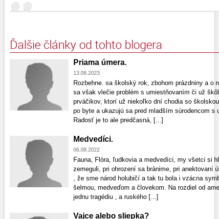
Ďalšie články od tohto blogera
Priama úmera.
13.08.2023
Rozbehne. sa školský rok, zbohom prázdniny a o r
sa však vlečie problém s umiestňovaním či už škôl
prváčikov, ktorí už niekoľko dní chodia so školsk
po byte a ukazujú sa pred mladším súrodencom s 
Radosť je to ale predčasná, [...]
Medvedíci.
06.08.2022
Fauna, Flóra, ľudkovia a medvedíci, my všetci si 
zemeguli, pri ohrození sa bránime, pri anektovaní
, že sme národ holubičí a tak tu bola i vzácna sy
šelmou, medveďom a človekom. Na rozdiel od americ
jednu tragédiu , a ruského [...]
Vajce alebo sliepka?