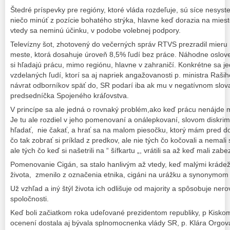
Štedré príspevky pre regióny, ktoré vláda rozdeľuje, sú síce nesyst
niečo minúť z pozície bohatého strýka, hlavne keď dorazia na mies
vtedy sa neminú účinku, v podobe volebnej podpory.
Televízny šot, zhotovený do večerných správ RTVS prezradil mieru
meste, ktorá dosahuje úroveň 8,5% ľudí bez práce. Náhodne oslovení
si hľadajú prácu, mimo regiónu, hlavne v zahraničí. Konkrétne sa j
vzdelaných ľudí, ktorí sa aj napriek angažovanosti p. ministra Raši
návrat odborníkov späť do, SR podarí iba ak mu v negatívnom slo
predsedníčka Spojeného kráľovstva.
V princípe sa ale jedná o rovnaký problém,ako keď prácu nenájde
Je tu ale rozdiel v jeho pomenovaní a onálepkovaní, slovom diskrim
hľadať, nie čakať, a hrať sa na malom piesočku, ktorý mám pred 
čo tak zobrať si príklad z predkov, ale nie tých čo kočovali a nemal
ale tých čo keď si našetrili na “ šífkartu „, vrátili sa až keď mali za
Pomenovanie Cigán, sa stalo hanlivým až vtedy, keď malými krád
života, zmenilo z označenia etnika, cigáni na urážku a synonymom sl
Už vzhľad a iný štýl života ich odlišuje od majority a spôsobuje ne
spoločnosti.
Keď boli začiatkom roka udeľované prezidentom republiky, p Kisko
ocenení dostala aj bývala splnomocnenka vlády SR, p. Klára Orgov