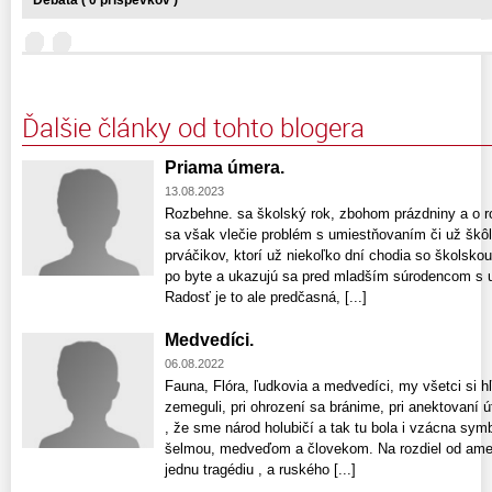
Debata ( 0 príspevkov )
Ďalšie články od tohto blogera
Priama úmera.
13.08.2023
Rozbehne. sa školský rok, zbohom prázdniny a o r
sa však vlečie problém s umiestňovaním či už škôl
prváčikov, ktorí už niekoľko dní chodia so školsk
po byte a ukazujú sa pred mladším súrodencom s 
Radosť je to ale predčasná, [...]
Medvedíci.
06.08.2022
Fauna, Flóra, ľudkovia a medvedíci, my všetci si 
zemeguli, pri ohrození sa bránime, pri anektovaní
, že sme národ holubičí a tak tu bola i vzácna sy
šelmou, medveďom a človekom. Na rozdiel od americ
jednu tragédiu , a ruského [...]