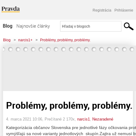
Registrácia
Prihlásenie
Blog
Najnovšie články
Najčítanejšie články
Blog
>
narcis1+
>
Problémy, problémy, problémy.
Najkomentovanejšie články
Zoznam blogov
Komerčné blogy
Problémy, problémy, problémy.
4. marca 2021 10:06
, Prečítané 2 170x,
narcis1
,
Nezaradené
Kategorizácia občanov Slovenska pre jednotlivé fázy očkovania pro
vymýšľajú sa nové varianty jednotlových skupín.Zajtra už nemusí b