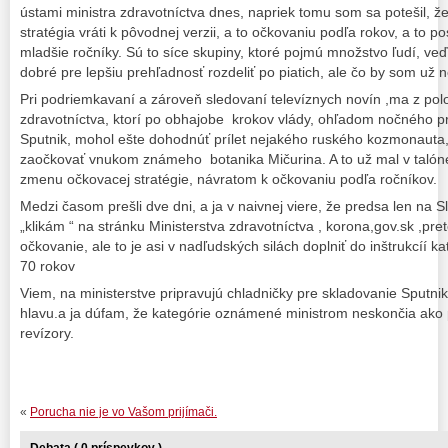
ústami ministra zdravotníctva dnes, napriek tomu som sa potešil, že
stratégia vráti k pôvodnej verzii, a to očkovaniu podľa rokov, a to p
mladšie ročníky. Sú to síce skupiny, ktoré pojmú množstvo ľudí, v
dobré pre lepšiu prehľadnosť rozdeliť po piatich, ale čo by som už n
Pri podriemkavaní a zároveň sledovaní televíznych novín ,ma z polo
zdravotníctva, ktorí po obhajobe krokov vlády, ohľadom nočného prí
Sputnik, mohol ešte dohodnúť prílet nejakého ruského kozmonauta,
zaočkovať vnukom známeho botanika Mičurina. A to už mal v talón
zmenu očkovacej stratégie, návratom k očkovaniu podľa ročníkov.
Medzi časom prešli dve dni, a ja v naivnej viere, že predsa len na 
„klikám “ na stránku Ministerstva zdravotníctva , korona,gov.sk ,pr
očkovanie, ale to je asi v nadľudských silách doplniť do inštrukcíí k
70 rokov
Viem, na ministerstve pripravujú chladničky pre skladovanie Sputni
hlavu.a ja dúfam, že kategórie oznámené ministrom neskončia ako 
revízory.
«
Porucha nie je vo Vašom prijímači.