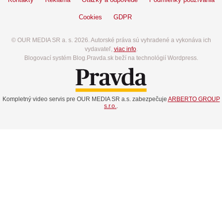
Cookies
GDPR
© OUR MEDIA SR a. s. 2026. Autorské práva sú vyhradené a vykonáva ich
vydavateľ,
viac info
.
Blogovací systém Blog.Pravda.sk beží na technológií Wordpress.
Kompletný video servis pre OUR MEDIA SR a.s. zabezpečuje
ARBERTO GROUP
s.r.o.
.