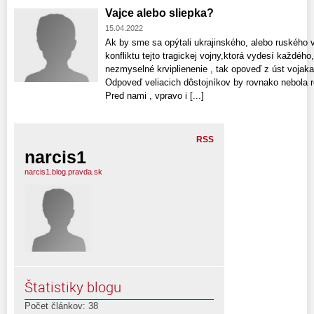
Vajce alebo sliepka?
15.04.2022
Ak by sme sa opýtali ukrajinského, alebo ruského vo
konfliktu tejto tragickej vojny,ktorá vydesí každéh
nezmyselné krviplienenie , tak opoveď z úst vojaka
Odpoveď veliacich dôstojníkov by rovnako nebola r
Pred nami , vpravo i [...]
RSS
narcis1
narcis1.blog.pravda.sk
Štatistiky blogu
Počet článkov: 38